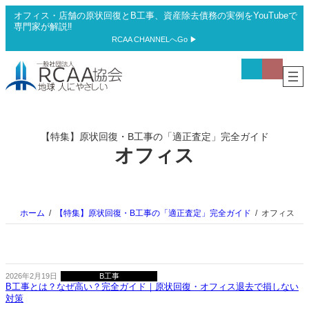
内
オフィス・店舗の原状回復とB工事、資産除去債務の実例をYouTubeで
容
専門家が解説‼
を
RCAA CHANNELへGo ▶
ス
ア
ア
キ
イ
イ
ッ
コ
コ
プ
ン
ン
リ
リ
ン
ン
ク
ク
【特集】原状回復・B工事の「適正査定」完全ガイド
オフィス
ホーム
【特集】原状回復・B工事の「適正査定」完全ガイド
オフィス
2026年2月19日
B工事
B工事とは？なぜ高い？完全ガイド｜原状回復・オフィス退去で損しない
対策