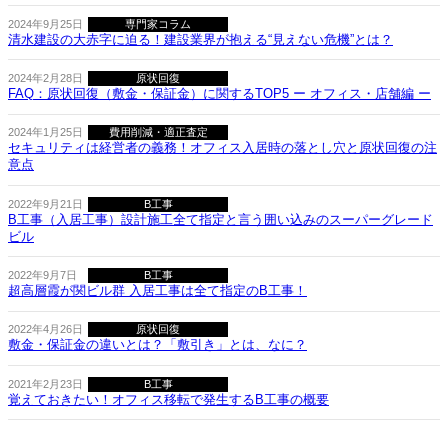
2024年9月25日
専門家コラム
清水建設の大赤字に迫る！建設業界が抱える“見えない危機”とは？
2024年2月28日
原状回復
FAQ：原状回復（敷金・保証金）に関するTOP5 ー オフィス・店舗編 ー
2024年1月25日
費用削減・適正査定
セキュリティは経営者の義務！オフィス入居時の落とし穴と原状回復の注
意点
2022年9月21日
B工事
B工事（入居工事）設計施工全て指定と言う囲い込みのスーパーグレード
ビル
2022年9月7日
B工事
超高層霞が関ビル群 入居工事は全て指定のB工事！
2022年4月26日
原状回復
敷金・保証金の違いとは？「敷引き」とは、なに？
2021年2月23日
B工事
覚えておきたい！オフィス移転で発生するB工事の概要