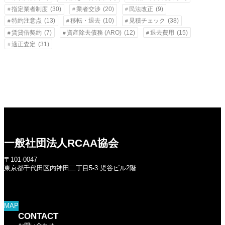
指定業者制度
(30)
業者交渉
(20)
民法改正
(9)
特約注意点
(13)
移転・退去
(10)
見積チェック
(38)
賃貸借契約
(7)
資産除去債務 (ARO)
(12)
退去費用
(15)
適正査定
(31)
一般社団法人RCAA協会
〒101-0047
東京都千代田区内神田二丁目5-3 児谷ビル2階
MAP
CONTACT