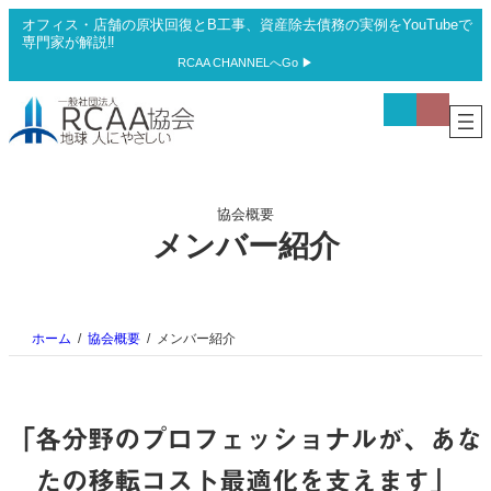
内
オフィス・店舗の原状回復とB工事、資産除去債務の実例をYouTubeで
容
専門家が解説‼
を
RCAA CHANNELへGo ▶
ス
ア
ア
キ
イ
イ
ッ
コ
コ
プ
ン
ン
リ
リ
ン
ン
ク
ク
協会概要
メンバー紹介
ホーム
協会概要
メンバー紹介
「各分野のプロフェッショナルが、あな
たの移転コスト最適化を支えます」