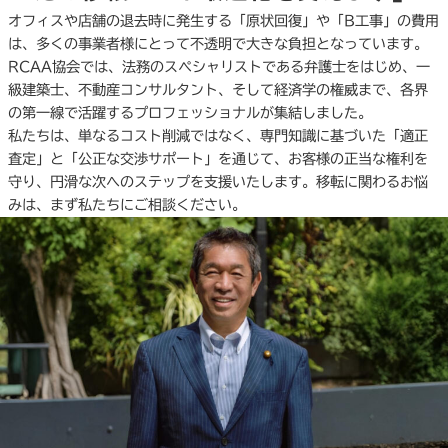
オフィスや店舗の退去時に発生する「原状回復」や「B工事」の費用
は、多くの事業者様にとって不透明で大きな負担となっています。
RCAA協会では、法務のスペシャリストである弁護士をはじめ、一
級建築士、不動産コンサルタント、そして経済学の権威まで、各界
の第一線で活躍するプロフェッショナルが集結しました。
私たちは、単なるコスト削減ではなく、専門知識に基づいた「適正
査定」と「公正な交渉サポート」を通じて、お客様の正当な権利を
守り、円滑な次へのステップを支援いたします。移転に関わるお悩
みは、まず私たちにご相談ください。