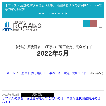
内
オフィス・店舗の原状回復とB工事、資産除去債務の実例をYouTubeで
容
専門家が解説‼
を
RCAA CHANNELへGo ▶
ス
ア
ア
キ
イ
イ
ッ
コ
コ
プ
ン
ン
リ
リ
ン
ン
ク
ク
【特集】原状回復・B工事の「適正査定」完全ガイド
2022年5月
ホーム
【特集】原状回復・B工事の「適正査定」完全ガイド
2022年5月
2022年5月25日
原状回復
オフィスの敷金・保証金が返ってこないのは、高額な原状回復費用のせ
い！？