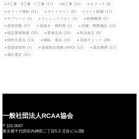
A工事・B工事・C工事
(17)
B工事
(14)
オフィス
(8)
オフィス移転
(21)
ガイドライン
(6)
コスト削減
(17)
サブリース
(1)
ランニングコスト
(1)
初期費用
(2)
原状回復
(57)
居抜き・再利用
(1)
店舗・商業施設
(10)
指定業者制度
(30)
業者交渉
(20)
民法改正
(9)
特約注意点
(13)
移転・退去
(10)
見積チェック
(38)
賃貸借契約
(7)
資産除去債務 (ARO)
(12)
退去費用
(15)
適正査定
(31)
一般社団法人RCAA協会
〒101-0047
東京都千代田区内神田二丁目5-3 児谷ビル2階