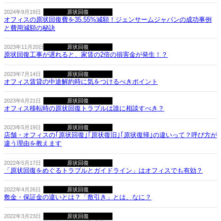
2024年9月19日
原状回復
オフィスの原状回復費を35.55%減額！ジェンサームジャパンの成功事例
と費用減額の秘訣
2023年11月20日
原状回復
原状回復工事が遅れると、家賃の2倍の損害金が発生！？
2023年7月14日
原状回復
オフィス賃貸の中途解約時に気をつけるべきポイント
2023年6月21日
原状回復
オフィス移転時の原状回復トラブルは誰に相談すべき？
2023年5月19日
原状回復
店舗・オフィスの｢原状回復｣｢原状復旧｣｢原状復帰｣の違いって？呼び方が
違う理由を教えます
2022年5月17日
原状回復
「原状回復をめぐるトラブルとガイドライン」はオフィスでも有効？
2022年4月26日
原状回復
敷金・保証金の違いとは？「敷引き」とは、なに？
2022年3月23日
原状回復