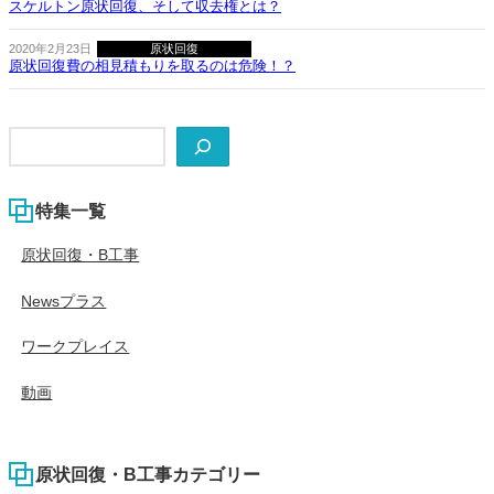
スケルトン原状回復、そして収去権とは？
2020年2月23日
原状回復
原状回復費の相見積もりを取るのは危険！？
検
索
特集一覧
原状回復・B工事
Newsプラス
ワークプレイス
動画
原状回復・B工事カテゴリー