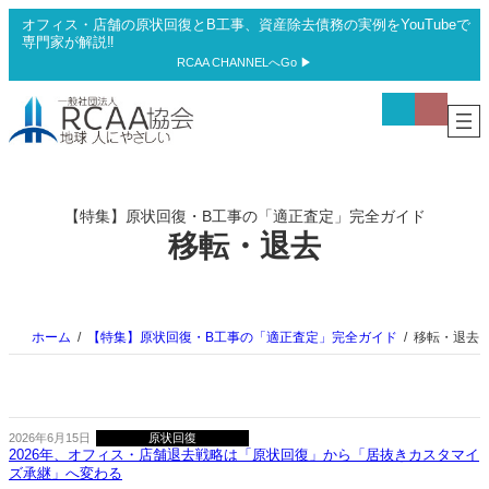
内
オフィス・店舗の原状回復とB工事、資産除去債務の実例をYouTubeで
容
専門家が解説‼
を
RCAA CHANNELへGo ▶
ス
ア
ア
キ
イ
イ
ッ
コ
コ
プ
ン
ン
リ
リ
ン
ン
ク
ク
【特集】原状回復・B工事の「適正査定」完全ガイド
移転・退去
ホーム
【特集】原状回復・B工事の「適正査定」完全ガイド
移転・退去
2026年6月15日
原状回復
2026年、オフィス・店舗退去戦略は「原状回復」から「居抜きカスタマイ
ズ承継」へ変わる