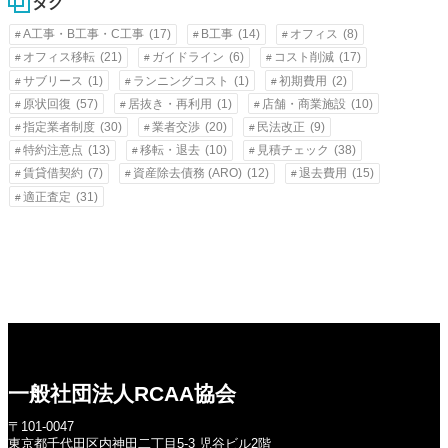
タグ
A工事・B工事・C工事
(17)
B工事
(14)
オフィス
(8)
オフィス移転
(21)
ガイドライン
(6)
コスト削減
(17)
サブリース
(1)
ランニングコスト
(1)
初期費用
(2)
原状回復
(57)
居抜き・再利用
(1)
店舗・商業施設
(10)
指定業者制度
(30)
業者交渉
(20)
民法改正
(9)
特約注意点
(13)
移転・退去
(10)
見積チェック
(38)
賃貸借契約
(7)
資産除去債務 (ARO)
(12)
退去費用
(15)
適正査定
(31)
一般社団法人RCAA協会
〒101-0047
東京都千代田区内神田二丁目5-3 児谷ビル2階