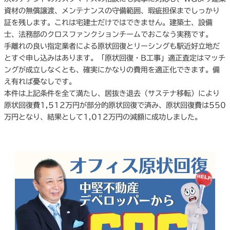
資材の無償譲渡、メンテナンスの守備範囲、瑕疵担保までしっかり
証を残します。これは宅建士だけではできません。建築士、設備
士、法務部のクロスファンクションチームでおこなう実務です。
手離れの良い指定業者による原状回復とリーシングも駅近好立地だ
とすぐ申し込みはあります。「原状回復・B工事」適正査定はマッチ
ングが成立しなくとも、確実にかなりの費用を適正化できます。備
え有れば憂なしです。
本件は上記条件を全て満たし、居抜き退去（サステナ移転）により
原状回復費1,512万円が部分的原状回復で済み、原状回復費は550
万円となり、結果として1,012万円の減額に成功しました。