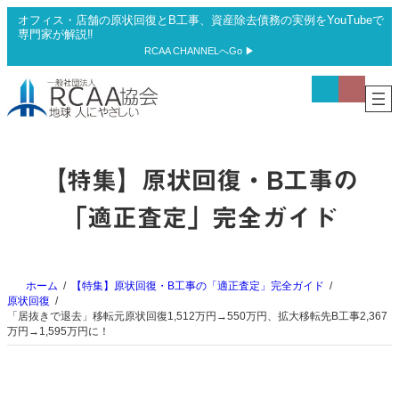
内
オフィス・店舗の原状回復とB工事、資産除去債務の実例をYouTubeで
容
専門家が解説‼
を
RCAA CHANNELへGo ▶
ス
ア
ア
キ
イ
イ
ッ
コ
コ
プ
ン
ン
リ
リ
ン
ン
ク
ク
【特集】原状回復・B工事の
「適正査定」完全ガイド
ホーム
【特集】原状回復・B工事の「適正査定」完全ガイド
原状回復
「居抜きで退去」移転元原状回復1,512万円→550万円、拡大移転先B工事2,367
万円→1,595万円に！