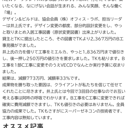
いたくなる、なにげない会話が生まれる、みんな笑顔、そんな働く
「場」。
デザイン&ビルドは、協会会員（株）オフィス・ラボ、担当リーダ
ーは井上氏です。デザイン変更の都度、部分的設計変更をし、やっ
と取りまとめ入居工事図書（原状変更図書）出来上がりました。
貸主とTKに提出したところ、その図書でTKより2,367万円のB工
事見積がでました。
井上氏の力を借りて工事をミエルカ、やっと1,836万円まで値引き
し、後一押し250万円の値引きを要求しました。TKも粘ります。B
工事を1部C工事に変更そのうえVECDでなんとか実行予算に収まり
ました。
結果は、減額773万円、減額率33%です。
成果物を勝ち取った要因は、クライアントが私たちを信じて任せて
くれたことに尽きます。井上氏とは今回で3回目の仕事なのでお互い
考える事は阿吽の呼吸でわかります。B工事をC工事に変更できれば
確実に費用減額できますし、TKも値引きの必要はありません。全員
協力の成果でした。TKもさすがにスーパーゼネコンの技術者です、
工事内容は熟知しています。
オススメ記事