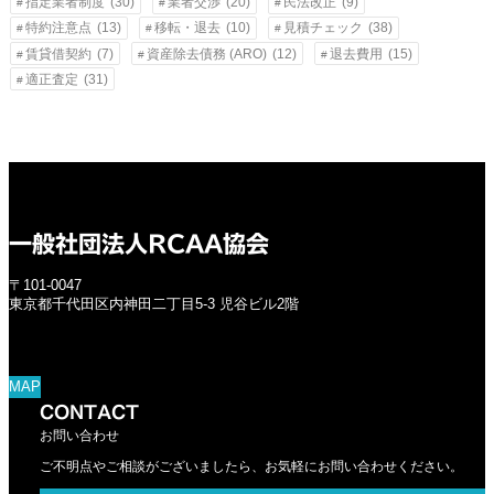
指定業者制度
(30)
業者交渉
(20)
民法改正
(9)
特約注意点
(13)
移転・退去
(10)
見積チェック
(38)
賃貸借契約
(7)
資産除去債務 (ARO)
(12)
退去費用
(15)
適正査定
(31)
一般社団法人RCAA協会
〒101-0047
東京都千代田区内神田二丁目5-3 児谷ビル2階
MAP
CONTACT
お問い合わせ
ご不明点やご相談がございましたら、お気軽にお問い合わせください。