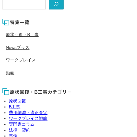
検
索
特集一覧
原状回復・B工事
Newsプラス
ワークプレイス
動画
原状回復・B工事カテゴリー
原状回復
B工事
費用削減・適正査定
ワークプレイス戦略
専門家コラム
法律・契約
事例