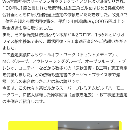
WG大原社長はリーマンショックでクライアントより派遣切りされ、
100年に1度と言われた恐慌時に住友三角ビルをはじめ3拠点の統
合計画とともに原状回復適正査定の依頼をいただきました。3拠点で
1億円を超える原状回復費を、平均で4割減額の6,000万円以上で
敷金返還を勝ち取りました。
また、その移転先は渋谷区代々木某ビル2フロア、156坪というオ
フィス縮小移転であり、原状回復・B工事適正査定をご依頼いただき
ました。
この査定実績によりウィルオブ・ワーク（旧セントメディア）、
MCJグループ、アウトソーシンググループ、オープンループ、アプ
レシオ、ユニティーなどから数多くの「原状回復・B工事」適正査定
を受諾しました。どの依頼も査定書のターゲットプライスまで減
額、苦心の末合意したことは私の誇りです。
今回は、この代々木某ビルからスーパープレミアムビル「ハーモニ
ータワー」に拡大移転した原状回復（居抜き退去）・B工事適正査定
の実例をご紹介します。