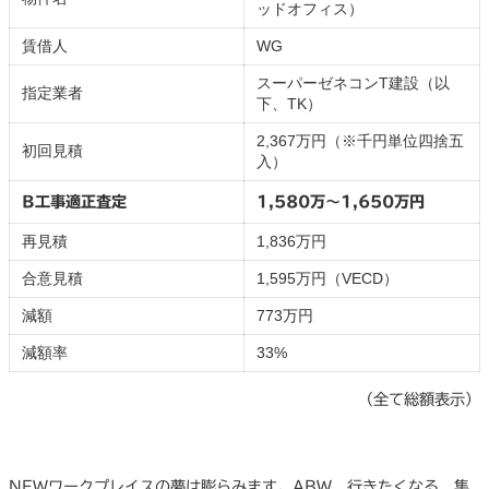
ッドオフィス）
賃借人
WG
スーパーゼネコンT建設（以
指定業者
下、TK）
2,367万円（※千円単位四捨五
初回見積
入）
B工事適正査定
1,580万〜1,650万円
再見積
1,836万円
合意見積
1,595万円（VECD）
減額
773万円
減額率
33%
（全て総額表示）
NEWワークプレイスの夢は膨らみます。ABW、行きたくなる、集