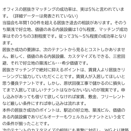
オフィスの居抜きマッチングの成功率は、実は5%と言われていま
す。（詳細データーは発表されていない)
当協会も年間100件を超える居抜き退去の相談があります。そのう
ち築浅で好立地、価値のある内装設備は10%程度、マッチング成功
率はそのうちの3割程度です。従って3%〜5%程度の成功率となり
ます。
居抜き成功の要諦は、次のテナントから見るとコストしかありませ
ん。新しく、価値のある内装設備、カスタマイズもできる、三密回
避、それで好立地の築浅ビル･･･希少価値です。
居抜きマッチングで絶対に抑えるポイントは、賃貸人より居抜きリ
ーシングに協力していただくことです。賃貸人が入居してほしいと
思う優良テナントです。しかし、原状回復工事で儲かるのに損失し
てまで入居してほしいテナントはなかなかいないのが現実です。申
し込みがあっても借りて欲しくなければ家賃、敷金、フリーレント
など厳しい条件にすれば申し込みは流れます。
本件の居抜き成功のポイントは、駅近の好立地、築浅ビル、価値の
ある内装設備でありビルオーナーもウェルカムテナントという全て
の条件が揃ったことです。
次のテナントのカスタマイズの相談にも真摯に対応し、WGより建築