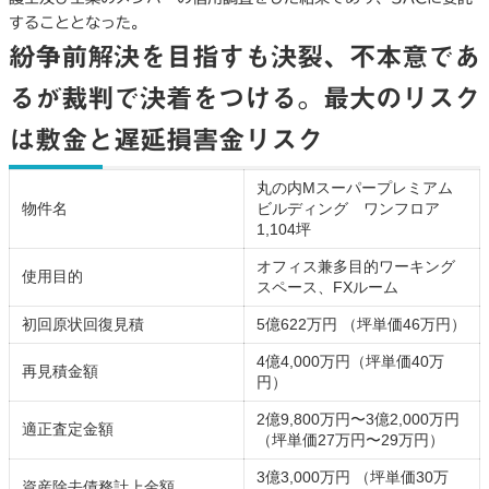
することとなった。
紛争前解決を目指すも決裂、不本意であ
るが裁判で決着をつける。最大のリスク
は敷金と遅延損害金リスク
丸の内Mスーパープレミアム
物件名
ビルディング ワンフロア
1,104坪
オフィス兼多目的ワーキング
使用目的
スペース、FXルーム
初回原状回復見積
5億622万円 （坪単価46万円）
4億4,000万円（坪単価40万
再見積金額
円）
2億9,800万円〜3億2,000万円
適正査定金額
（坪単価27万円〜29万円）
3億3,000万円 （坪単価30万
資産除去債務計上金額