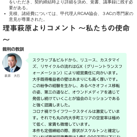
をいただき、契約締結時より詳細を決め、覚書、議事録に残す必
要がある。
見積、諸経費については、甲代理人RCAA協会、３ACの専門家の
意見が尊重された。
理事萩原よりコメント ～私たちの使命
～
裁判の教訓
スクラップ＆ビルドから、リユース、カスタマイ
ズ、リサイクルの流れはGX（グリーントランスフ
ォーメーション）により経営責任に向かいます。
萩原 大巳
大手既得権益者の壁はあまりにも高く厚いです。
この紛争の経験を生かし、あるべきオフィス移転
の姿、第三の道など、オウンドメディアを通じて
発信し続けていくことが協会のミッションである
と強く認識しました。
コロナ禍でライフワークスタイルは激変していま
す。それでも丸の内大手町エリアの空室率は極め
て低く、家賃も微増しています。
本件も定借締結の際、原状がスケルトンと確定し