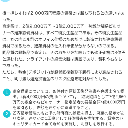
後一押しすれば2,000万円程度の値引きは勝ち取れるとの思いはあ
った。
査定額は、2億9,800万円〜3億2,000万円。強敵財閥系ビルオー
ナーの建築設備資材は、すべて特別生産品である。その特別生産品
は、丸の内ビル群のオフィス仕様のためだけに製造された建築設備
資材であるため、建築資材の仕入れ単価が分からないのである。
同品質の既製品で査定し、そのあたりを加味しても適正価格は3億円
と思われた。クライアントの経営決断は訴訟であり、裁判やむなし
であった。
ただし、敷金(デポジット)が原状回復義務不履行により凍結される
こと、明け渡し遅延損害金のリスク回避を絶対条件とした。
敷金返還については、条件付き原状回復発注書を弁護士名で提
出。4億4,000万円の費用については、継続協議として7億2,860
万円の敷金からビルオーナー指定業者の要望金額4億4,000万円
を敷引きし、差額を速やかに返還すること。
乙丙指示管理のもと甲の所有権の動産を撤去、廃棄の指示があ
り次第、速やかにC工事として解体撤去を実施する。貸室のセ
キュリティカード全て返却を実施し、明渡しを履行する。