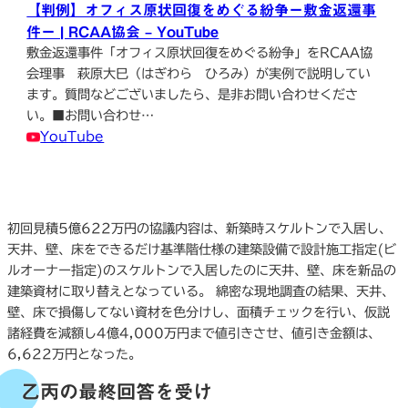
【判例】オフィス原状回復をめぐる紛争ー敷金返還事
件ー | RCAA協会 – YouTube
敷金返還事件「オフィス原状回復をめぐる紛争」をRCAA協
会理事 萩原大巳（はぎわら ひろみ）が実例で説明してい
ます。質問などございましたら、是非お問い合わせくださ
い。■お問い合わせ…
YouTube
初回見積5億622万円の協議内容は、新築時スケルトンで入居し、
天井、壁、床をできるだけ基準階仕様の建築設備で設計施工指定(ビ
ルオーナー指定)のスケルトンで入居したのに天井、壁、床を新品の
建築資材に取り替えとなっている。 綿密な現地調査の結果、天井、
壁、床で損傷してない資材を色分けし、面積チェックを行い、仮説
諸経費を減額し4億4,000万円まで値引きさせ、値引き金額は、
6,622万円となった。
乙丙の最終回答を受け