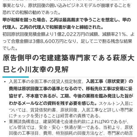
事実となり、原状回復の囲い込みビジネスモデルが崩壊することを
恐れての和解の勧めであった。
甲が和解を蹴った場合、乙丙は最高裁まで争うことを想定し、甲の
代理人、乙丙の代理人で和解書が粛々と締結された。
初回原状回復見積金額より1億2,022万円の減額、減額率21%、よ
って合意金額は3億8,600万円となり、足して二で割る残念な結果
でした。
原告側甲の宅建建築専門家である萩原大
巳と小川友幸の見解
入居工事の全面工事の賃貸人指定制度。
入居工事（原状変更）の
費用は原状回復工事の基準となるので、移転先B工事は安易に妥
協せず、不本意であるが、工期、今後の業務を鑑み発注した旨が
スケルトン入居に
わかるメールなどの資料を残す必要を感じた。
ついては、賃貸借契約書、原状回復、入居工事など詳しい専門家
にチェックを受けることは経営者の責務である。
重層請負構造は、建築関連七会連合約款によればNGであるが、
ビル管法では、安全・安心・快適が第一である。当初より、原状
回復の工事項目、費用、特別損耗の回復方法など、専門家の助言