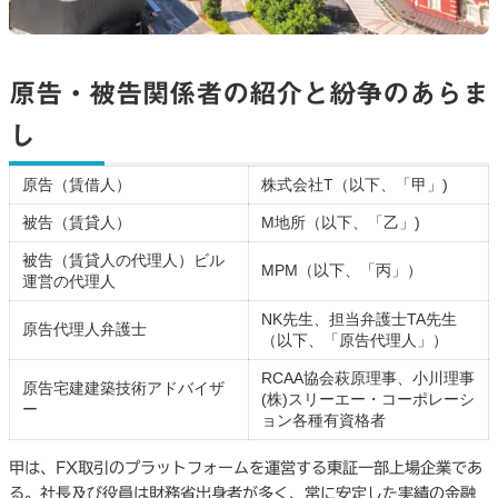
原告・被告関係者の紹介と紛争のあらま
し
原告（賃借人）
株式会社T（以下、「甲」)
被告（賃貸人）
M地所（以下、「乙」)
被告（賃貸人の代理人）ビル
MPM（以下、「丙」）
運営の代理人
NK先生、担当弁護士TA先生
原告代理人弁護士
（以下、「原告代理人」）
RCAA協会萩原理事、小川理事
原告宅建建築技術アドバイザ
(株)スリーエー・コーポレーシ
ー
ョン各種有資格者
甲は、FX取引のプラットフォームを運営する東証一部上場企業であ
る。社長及び役員は財務省出身者が多く、常に安定した実績の金融