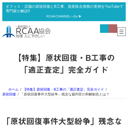
内
オフィス・店舗の原状回復とB工事、資産除去債務の実例をYouTubeで
容
専門家が解説‼
を
RCAA CHANNELへGo ▶
ス
ア
ア
キ
イ
イ
ッ
コ
コ
プ
ン
ン
リ
リ
ン
ン
ク
ク
【特集】原状回復・B工事の
「適正査定」完全ガイド
ホーム
【特集】原状回復・B工事の「適正査定」完全ガイド
原状回復
「原状回復事件大型紛争」残念な裁判官の和解勧告とは？
「原状回復事件大型紛争」残念な