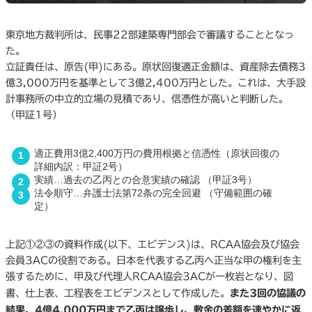
東京地方裁判所は、民事22部建築専門部会で審議することとなっ
た。
立証責任は、原告(甲)にある。原状回復適正金額は、資産除去債務3
億3,000万円を基準として3億2,400万円とした。これは、大手設
計事務所の中立的立場の見積であり、信憑性が高いと判断した。
（甲証1号）
適正費用3億2,400万円の費用根拠と信憑性（原状回復の
詳細内訳：甲証2号）
実績…過去の乙丙との合意実績の確認 （甲証3号）
法令順守…弁護士法第72条の完全回避 （守備範囲の確
定）
上記①②③の資料作成(以下、エビデンス)は、RCAA協会及び協会
会員3ACの役割である。日本を代表する乙丙へ正当な甲の権利を主
張するために、甲及び代理人RCAA協会3ACが一枚岩となり、図
書、仕上表、工程表をエビデンスとして作成した。
また3回の協議の
結果、4億4,000万円まで乙丙は譲歩し、敷金の差額を速やかに返