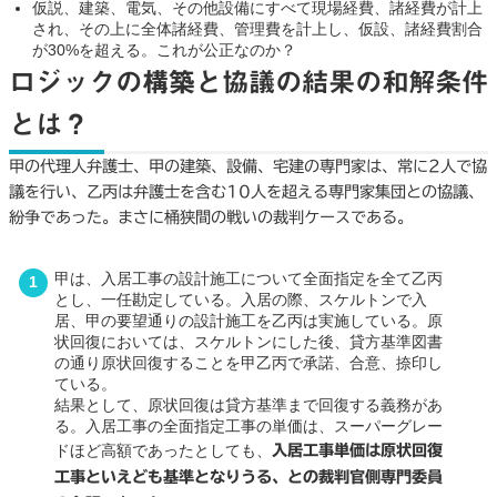
仮説、建築、電気、その他設備にすべて現場経費、諸経費が計上
され、その上に全体諸経費、管理費を計上し、仮設、諸経費割合
が30%を超える。これが公正なのか？
ロジックの構築と協議の結果の和解条件
とは？
甲の代理人弁護士、甲の建築、設備、宅建の専門家は、常に2人で協
議を行い、乙丙は弁護士を含む10人を超える専門家集団との協議、
紛争であった。まさに桶狭間の戦いの裁判ケースである。
甲は、入居工事の設計施工について全面指定を全て乙丙
とし、一任勘定している。入居の際、スケルトンで入
居、甲の要望通りの設計施工を乙丙は実施している。原
状回復においては、スケルトンにした後、貸方基準図書
の通り原状回復することを甲乙丙で承諾、合意、捺印し
ている。
結果として、原状回復は貸方基準まで回復する義務があ
る。入居工事の全面指定工事の単価は、スーパーグレー
ドほど高額であったとしても、
入居工事単価は原状回復
工事といえども基準となりうる、との裁判官側専門委員