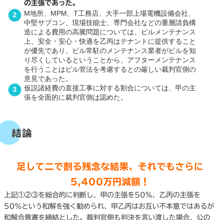
の主張であった。
M地所、MPM、T工務店、大手一部上場電機設備会社、
中堅サブコン、現場技能士、専門会社などの重層請負構
造による費用の高騰問題については、ビルメンテナンス
上、安全・安心・快適を乙丙はテナントに提供すること
が優先であり、ビル常駐のメンテナンス業者がビルを知
り尽くしているということから、アフターメンテナンス
を行うことはビル管法を考慮するとの厳しい裁判官側の
意見であった。
仮説諸経費の直接工事に対する割合については、甲の主
張を全面的に裁判官側は認めた。
結論
足して二で割る残念な結果、それでもさらに
5,400万円減額！
上記①②③を総合的に判断し、甲の主張を50%、乙丙の主張を
50%という和解を強く勧められ、甲乙丙はお互い不本意ではあるが
和解合意書を締結とした。裁判官側も判決を言い渡した場合、公の