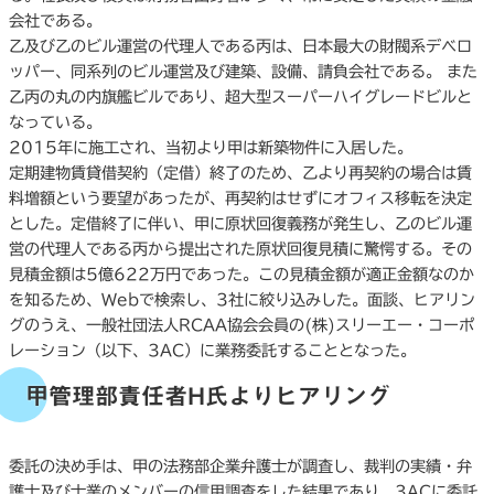
会社である。
乙及び乙のビル運営の代理人である丙は、日本最大の財閥系デベロ
ッパー、同系列のビル運営及び建築、設備、請負会社である。 また
乙丙の丸の内旗艦ビルであり、超大型スーパーハイグレードビルと
なっている。
2015年に施工され、当初より甲は新築物件に入居した。
定期建物賃貸借契約（定借）終了のため、乙より再契約の場合は賃
料増額という要望があったが、再契約はせずにオフィス移転を決定
とした。定借終了に伴い、甲に原状回復義務が発生し、乙のビル運
営の代理人である丙から提出された原状回復見積に驚愕する。その
見積金額は5億622万円であった。この見積金額が適正金額なのか
を知るため、Webで検索し、3社に絞り込みした。面談、ヒアリン
グのうえ、一般社団法人RCAA協会会員の(株)スリーエー・コーポ
レーション（以下、3AC）に業務委託することとなった。
甲管理部責任者H氏よりヒアリング
委託の決め手は、甲の法務部企業弁護士が調査し、裁判の実績・弁
護士及び士業のメンバーの信用調査をした結果であり、3ACに委託