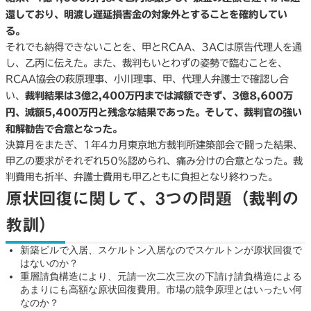
還しており、明渡し遅延損害金の対象外とすることを確約してい
る。
それでも納得できないことを、甲とRCAA、3ACは原告代理人を通
し、乙丙に伝えた。また、裁判もいとわずの姿勢で臨むことを、
RCAA協会の萩原理事、小川理事、甲、代理人弁護士で確認し合
い、
裁判結果は3億2,400万円までは減額できず、3億8,600万
円、減額5,400万円と残念な結果であった。そして、裁判官の強い
和解勧告で合意となった。
決算月をまたぎ、1年4カ月東京地方裁判所建築部会で闘った結果、
甲乙の要求がそれぞれ50%認められ、痛み分けの合意となった。裁
判費用も折半、弁護士費用も甲乙ともに負担となり終わった。
原状回復に関して、3つの問題（裁判の
教訓）
新築ビルで入居、スケルトン入居なのでスケルトンが原状回復で
はないのか？
重層請負構造により、元請一次二次三次の下請け請負構造による
あまりにも高額な原状回復費用。市場の競争原理とはいったい何
なのか？