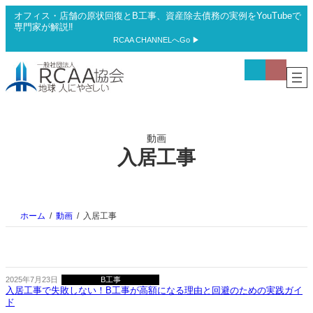
内
オフィス・店舗の原状回復とB工事、資産除去債務の実例をYouTubeで
容
専門家が解説‼
を
RCAA CHANNELへGo ▶
ス
ア
ア
キ
イ
イ
ッ
コ
コ
プ
ン
ン
リ
リ
ン
ン
ク
ク
動画
入居工事
ホーム
動画
入居工事
2025年7月23日
B工事
入居工事で失敗しない！B工事が高額になる理由と回避のための実践ガイ
ド