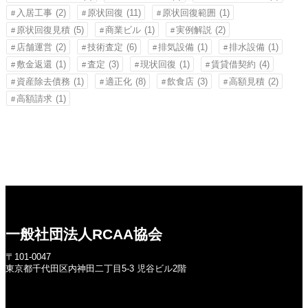
入居工事
(2)
原状回復
(11)
原状回復範囲
(1)
原状回復見積
(5)
商業ビル
(1)
実例解説
(2)
店舗運営
(2)
技術査定
(6)
排気設備
(1)
排水設備
(1)
敷金返還
(1)
査定
(3)
現状回復
(1)
賃貸借契約
(4)
資産除去債務
(1)
適正化
(8)
飲食店
(3)
高額見積
(2)
高額請求
(1)
一般社団法人RCAA協会
〒101-0047
東京都千代田区内神田二丁目5-3 児谷ビル2階