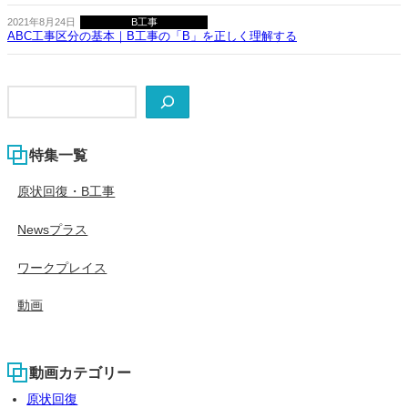
2021年8月24日
B工事
ABC工事区分の基本｜B工事の「B」を正しく理解する
検
索
特集一覧
原状回復・B工事
Newsプラス
ワークプレイス
動画
動画カテゴリー
原状回復