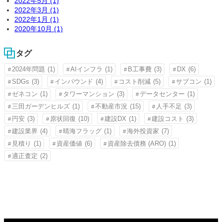
2022年5月 (1)
2022年3月 (1)
2022年1月 (1)
2020年10月 (1)
タグ
2024年問題
(1)
AIインフラ
(1)
B工事費
(3)
DX
(6)
SDGs
(3)
インバウンド
(4)
コスト削減
(5)
サブコン
(1)
ゼネコン
(1)
タワーマンション
(3)
データセンター
(1)
三田ガーデンヒルズ
(1)
不動産市況
(15)
人手不足
(3)
円安
(3)
原状回復
(10)
建設DX
(1)
建設コスト
(3)
建設業界
(4)
晴海フラッグ
(1)
海外投資家
(7)
見積り
(1)
資産価値
(6)
資産除去債務 (ARO)
(1)
適正査定
(2)