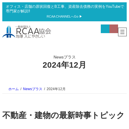
内
オフィス・店舗の原状回復とB工事、資産除去債務の実例をYouTubeで
容
専門家が解説‼
を
RCAA CHANNELへGo ▶
ス
ア
ア
キ
イ
イ
ッ
コ
コ
プ
ン
ン
リ
リ
ン
ン
ク
ク
Newsプラス
2024年12月
ホーム
Newsプラス
2024年12月
不動産・建物の最新時事トピック