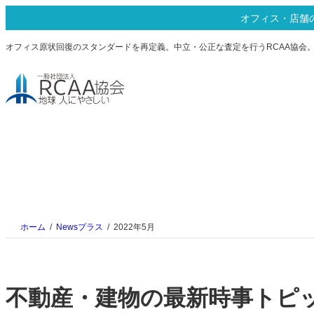
内
オフィス・店舗の
容
を
オフィス原状回復のスタンダードを再定義。中立・公正な査定を行うRCAA協会
ス
キ
ッ
プ
ホーム
Newsプラス
2022年5月
不動産・建物の最新時事トピ