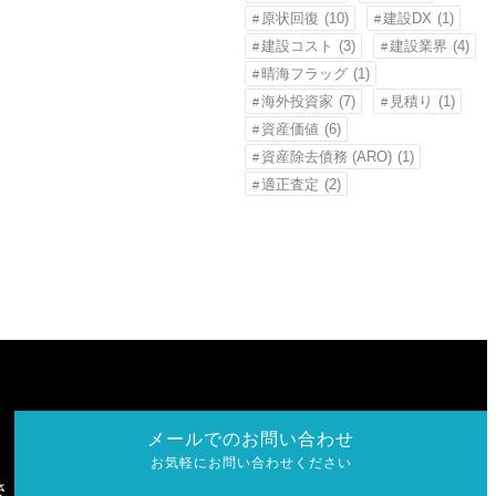
原状回復
(10)
建設DX
(1)
建設コスト
(3)
建設業界
(4)
晴海フラッグ
(1)
海外投資家
(7)
見積り
(1)
資産価値
(6)
資産除去債務 (ARO)
(1)
適正査定
(2)
メールでのお問い合わせ
お気軽にお問い合わせください
さ