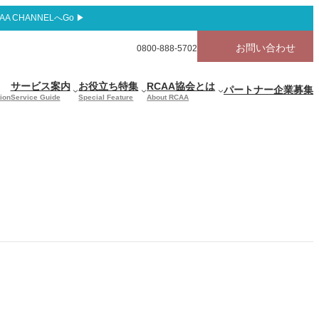
AA CHANNELへGo ▶
お問い合わせ
グ
0800-888-5702
ル
ー
サービス案内
お役立ち特集
RCAA協会とは
パートナー企業募集
プ
ion
Service Guide
Special Feature
About RCAA
リ
ン
ク