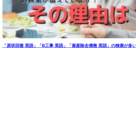
「原状回復 英語」「B工事 英語」「資産除去債務 英語」の検索が多い