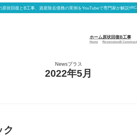
原状回復とB工事、資産除去債務の実例をYouTubeで専門家が解説‼
RC
。
ホーム
原状回復
B工事
Home
Restoration
B Construct
Newsプラス
2022年5月
ック