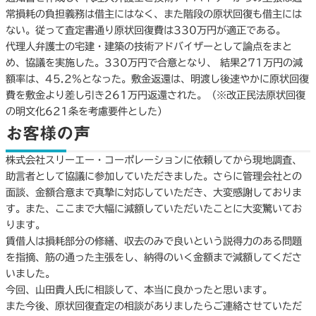
常損耗の負担義務は借主にはなく、また階段の原状回復も借主には
ない。従って査定書通り原状回復費は330万円が適正である。
代理人弁護士の宅建・建築の技術アドバイザーとして論点をまと
め、協議を実施した。330万円で合意となり、 結果271万円の減
額率は、45.2%となった。敷金返還は、明渡し後速やかに原状回復
費を敷金より差し引き261万円返還された。（※改正民法原状回復
の明文化621条を考慮要件とした）
お客様の声
株式会社スリーエー・コーポレーションに依頼してから現地調査、
助言者として協議に参加していただきました。さらに管理会社との
面談、金額合意まで真摯に対応していただき、大変感謝しておりま
す。また、ここまで大幅に減額していただいたことに大変驚いてお
ります。
賃借人は損耗部分の修繕、収去のみで良いという説得力のある問題
を指摘、筋の通った主張をし、納得のいく金額まで減額してくださ
いました。
今回、山田貴人氏に相談して、本当に良かったと思います。
また今後、原状回復査定の相談がありましたらご連絡させていただ