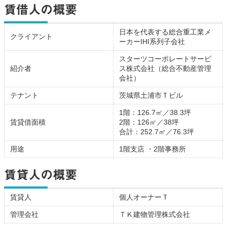
賃借人の概要
日本を代表する総合重工業メ
クライアント
ーカーIHI系列子会社
スターツコーポレートサービ
紹介者
ス株式会社（総合不動産管理
会社）
テナント
茨城県土浦市Ｔビル
1階：126.7㎡／38.3坪
賃貸借面積
2階：126㎡／38坪
合計：252.7㎡／76.3坪
用途
1階支店 ・2階事務所
賃貸人の概要
賃貸人
個人オーナーＴ
管理会社
ＴＫ建物管理株式会社