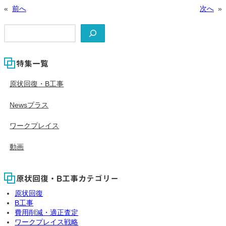
«
前へ
次へ
»
検
索
特集一覧
原状回復・B工事
Newsプラス
ワークプレイス
動画
原状回復・B工事カテゴリー
原状回復
B工事
費用削減・適正査定
ワークプレイス戦略