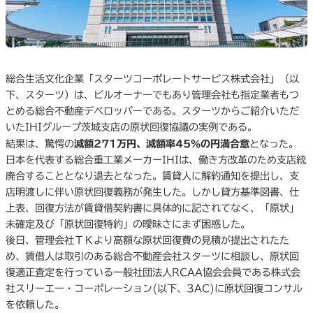
総合生活文化企業「スターツコーポレートサービス株式会社」（以
下、スターツ）は、ビルオーナーでもあり管理会社も指定業者もつ
とめる総合不動産デベロッパーである。スターツからご紹介いただ
いたIHIグループ茨城支店の原状回復協議の実例である。
結果は、驚愕の
減額271万円、減額率45%の円満合意
となった。
日本を代表する総合重工業メーカーIHIは、働き方改革のため支店統
廃合することとなり退去となった。賃貸人に解約通知を提出し、支
店明渡しに伴い原状回復義務が発生した。しかし貸方基準図書、仕
上表、回復方法が賃貸借契約書に具体的に記されてなく、「原状」
未確定及び「原状回復特約」の曖昧さにまず困惑した。
後日、管理会社ＴＫより高額な原状回復費の見積が提出されたた
め、賃借人は取引のある総合不動産会社スターツに相談し、原状回
復適正査定を行っている一般社団法人RCAA協会会員である株式会
社スリーエー・コーポレーション(以下、3AC)に原状回復コンサル
を依頼した。