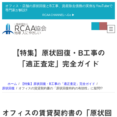
内
オフィス・店舗の原状回復とB工事、資産除去債務の実例をYouTubeで
容
専門家が解説‼
を
RCAA CHANNELへGo ▶
ス
ア
ア
キ
イ
イ
ッ
コ
コ
プ
ン
ン
リ
リ
ン
ン
ク
ク
【特集】原状回復・B工事の
「適正査定」完全ガイド
ホーム
【特集】原状回復・B工事の「適正査定」完全ガイド
原状回復
オフィスの賃貸契約書の「原状回復特約の有効性」に疑問!?
オフィスの賃貸契約書の「原状回