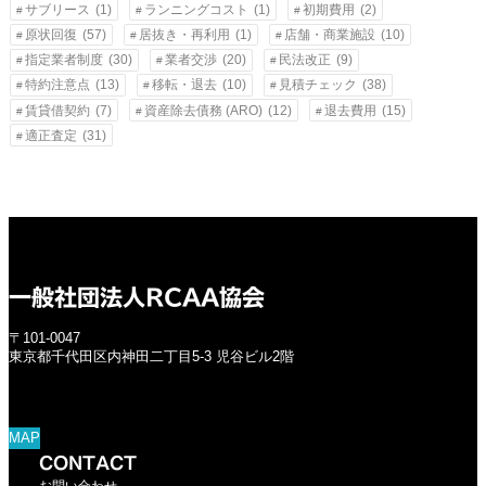
サブリース
(1)
ランニングコスト
(1)
初期費用
(2)
原状回復
(57)
居抜き・再利用
(1)
店舗・商業施設
(10)
指定業者制度
(30)
業者交渉
(20)
民法改正
(9)
特約注意点
(13)
移転・退去
(10)
見積チェック
(38)
賃貸借契約
(7)
資産除去債務 (ARO)
(12)
退去費用
(15)
適正査定
(31)
一般社団法人RCAA協会
〒101-0047
東京都千代田区内神田二丁目5-3 児谷ビル2階
MAP
CONTACT