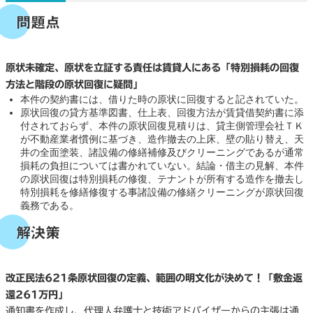
問題点
原状未確定、原状を立証する責任は賃貸人にある「特別損耗の回復
方法と階段の原状回復に疑問」
本件の契約書には、借りた時の原状に回復すると記されていた。
原状回復の貸方基準図書、仕上表、回復方法が賃貸借契約書に添
付されておらず、本件の原状回復見積りは、貸主側管理会社ＴＫ
が不動産業者慣例に基づき、造作撤去の上床、壁の貼り替え、天
井の全面塗装、諸設備の修繕補修及びクリーニングであるが通常
損耗の負担については書かれていない。結論・借主の見解、本件
の原状回復は特別損耗の修復、テナントが所有する造作を撤去し
特別損耗を修繕修復する事諸設備の修繕クリーニングが原状回復
義務である。
解決策
改正民法621条原状回復の定義、範囲の明文化が決めて！「敷金返
還261万円」
通知書を作成し、代理人弁護士と技術アドバイザーからの主張は通