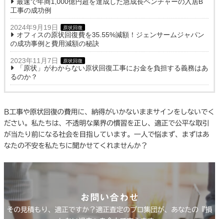
最速で年商1,000億円超を達成した急成長ベンチャーの入居B
工事の成功例
2024年9月19日
原状回復
オフィスの原状回復費を35.55%減額！ジェンサームジャパン
の成功事例と費用減額の秘訣
2023年11月7日
原状回復
「原状」がわからない原状回復工事にお金を負担する義務はあ
るのか？
B工事や原状回復の費用に、納得がいかないままサインをしないでく
ださい。私たちは、不透明な業界の慣習を正し、適正で公平な取引
が当たり前になる社会を目指しています。一人で悩まず、まずはあ
なたの不安を私たちに聞かせてくれませんか？
お問い合わせ
その見積もり、適正ですか？適正査定のプロ集団が、あなたの『損